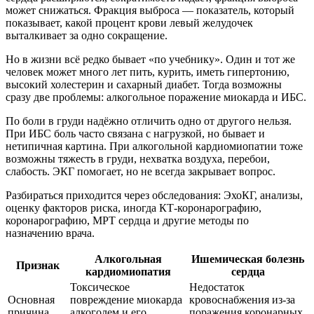
может снижаться. Фракция выброса — показатель, который
показывает, какой процент крови левый желудочек
выталкивает за одно сокращение.
Но в жизни всё редко бывает «по учебнику». Один и тот же
человек может много лет пить, курить, иметь гипертонию,
высокий холестерин и сахарный диабет. Тогда возможны
сразу две проблемы: алкогольное поражение миокарда и ИБС.
По боли в груди надёжно отличить одно от другого нельзя.
При ИБС боль часто связана с нагрузкой, но бывает и
нетипичная картина. При алкогольной кардиомиопатии тоже
возможны тяжесть в груди, нехватка воздуха, перебои,
слабость. ЭКГ помогает, но не всегда закрывает вопрос.
Разбираться приходится через обследования: ЭхоКГ, анализы,
оценку факторов риска, иногда КТ-коронарографию,
коронарографию, МРТ сердца и другие методы по
назначению врача.
Алкогольная
Ишемическая болезнь
Признак
кардиомиопатия
сердца
Токсическое
Недостаток
Основная
повреждение миокарда
кровоснабжения из-за
причина
алкоголем и его
поражения коронарных