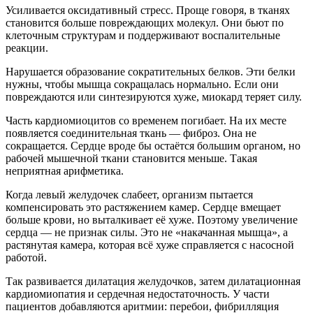
Усиливается оксидативный стресс. Проще говоря, в тканях
становится больше повреждающих молекул. Они бьют по
клеточным структурам и поддерживают воспалительные
реакции.
Нарушается образование сократительных белков. Эти белки
нужны, чтобы мышца сокращалась нормально. Если они
повреждаются или синтезируются хуже, миокард теряет силу.
Часть кардиомиоцитов со временем погибает. На их месте
появляется соединительная ткань — фиброз. Она не
сокращается. Сердце вроде бы остаётся большим органом, но
рабочей мышечной ткани становится меньше. Такая
неприятная арифметика.
Когда левый желудочек слабеет, организм пытается
компенсировать это растяжением камер. Сердце вмещает
больше крови, но выталкивает её хуже. Поэтому увеличение
сердца — не признак силы. Это не «накачанная мышца», а
растянутая камера, которая всё хуже справляется с насосной
работой.
Так развивается дилатация желудочков, затем дилатационная
кардиомиопатия и сердечная недостаточность. У части
пациентов добавляются аритмии: перебои, фибрилляция