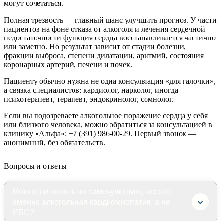
могут сочетаться.
Полная трезвость — главный шанс улучшить прогноз. У части
пациентов на фоне отказа от алкоголя и лечения сердечной
недостаточности функция сердца восстанавливается частично
или заметно. Но результат зависит от стадии болезни,
фракции выброса, степени дилатации, аритмий, состояния
коронарных артерий, печени и почек.
Пациенту обычно нужна не одна консультация «для галочки»,
а связка специалистов: кардиолог, нарколог, иногда
психотерапевт, терапевт, эндокринолог, сомнолог.
Если вы подозреваете алкогольное поражение сердца у себя
или близкого человека, можно обратиться за консультацией в
клинику «Альфа»: +7 (391) 986-00-29. Первый звонок —
анонимный, без обязательств.
Вопросы и ответы
Можно ли понять по самочувствию, что это
именно алкогольная кардиомиопатия, а не
ИБС?