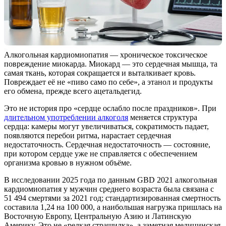
Алкогольная кардиомиопатия — хроническое токсическое
повреждение миокарда. Миокард — это сердечная мышца, та
самая ткань, которая сокращается и выталкивает кровь.
Повреждает её не «пиво само по себе», а этанол и продукты
его обмена, прежде всего ацетальдегид.
Это не история про «сердце ослабло после праздников». При
длительном употреблении алкоголя
меняется структура
сердца: камеры могут увеличиваться, сократимость падает,
появляются перебои ритма, нарастает сердечная
недостаточность. Сердечная недостаточность — состояние,
при котором сердце уже не справляется с обеспечением
организма кровью в нужном объёме.
В исследовании 2025 года по данным GBD 2021 алкогольная
кардиомиопатия у мужчин среднего возраста была связана с
51 494 смертями за 2021 год; стандартизированная смертность
составила 1,24 на 100 000, а наибольшая нагрузка пришлась на
Восточную Европу, Центральную Азию и Латинскую
Америку. Это не «редкая страшилка», а заметная медицинская