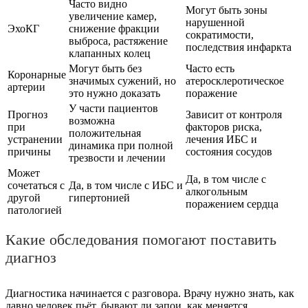
Часто видно
Могут быть зоны
увеличение камер,
нарушенной
ЭхоКГ
снижение фракции
сократимости,
выброса, растяжение
последствия инфаркта
клапанных колец
Могут быть без
Часто есть
Коронарные
значимых сужений, но
атеросклеротическое
артерии
это нужно доказать
поражение
У части пациентов
Прогноз
Зависит от контроля
возможна
при
факторов риска,
положительная
устранении
лечения ИБС и
динамика при полной
причины
состояния сосудов
трезвости и лечении
Может
Да, в том числе с
сочетаться с
Да, в том числе с ИБС и
алкогольным
другой
гипертонией
поражением сердца
патологией
Какие обследования помогают поставить
диагноз
Диагностика начинается с разговора. Врачу нужно знать, как
давно человек пьёт, бывают ли запои, как меняется