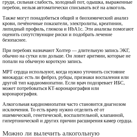
груди, сильная слабость, холодный пот, одышка, выраженные
перебои, нельзя автоматически списывать всё на алкоголь.
Также могут понадобиться общий и биохимический анализ
крови, печёночные показатели, электролиты, креатинин,
липидный профиль, глюкоза и HbA1c. Эти анализы помогают
оценить сопутствующие риски и подобрать лечение
безопаснее.
При перебоях назначают Холтер — длительную запись ЭКГ,
обычно на сутки или дольше. Он ловит аритмии, которые не
попали на обычную короткую запись.
МРТ сердца используют, когда нужно уточнить состояние
миокарда: есть ли фиброз, рубцы, признаки воспаления или
другой тип кардиомиопатии. Если врач подозревает ИБС,
может потребоваться КТ-коронарография или
коронарография.
Алкогольная кардиомиопатия часто становится диагнозом
исключения. То есть врачу нужно отделить её от
ишемической, генетической, воспалительной, клапанной,
гипертонической и других причин расширения камер сердца.
Можно ли вылечить алкогольную