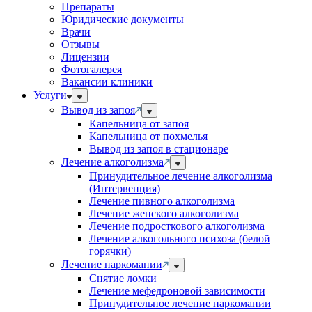
Препараты
Юридические документы
Врачи
Отзывы
Лицензии
Фотогалерея
Вакансии клиники
Услуги
Вывод из запоя
Капельница от запоя
Капельница от похмелья
Вывод из запоя в стационаре
Лечение алкоголизма
Принудительное лечение алкоголизма
(Интервенция)
Лечение пивного алкоголизма
Лечение женского алкоголизма
Лечение подросткового алкоголизма
Лечение алкогольного психоза (белой
горячки)
Лечение наркомании
Снятие ломки
Лечение мефедроновой зависимости
Принудительное лечение наркомании