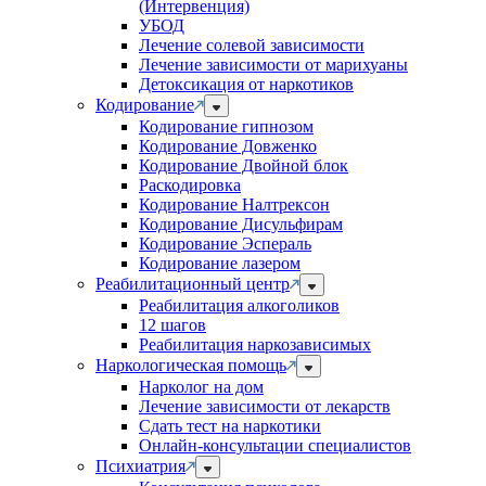
(Интервенция)
УБОД
Лечение солевой зависимости
Лечение зависимости от марихуаны
Детоксикация от наркотиков
Кодирование
Кодирование гипнозом
Кодирование Довженко
Кодирование Двойной блок
Раскодировка
Кодирование Налтрексон
Кодирование Дисульфирам
Кодирование Эспераль
Кодирование лазером
Реабилитационный центр
Реабилитация алкоголиков
12 шагов
Реабилитация наркозависимых
Наркологическая помощь
Нарколог на дом
Лечение зависимости от лекарств
Сдать тест на наркотики
Онлайн-консультации специалистов
Психиатрия