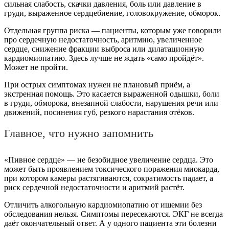
сильная слабость, скачки давления, боль или давление в
груди, выраженное сердцебиение, головокружение, обморок.
Отдельная группа риска — пациенты, которым уже говорили
про сердечную недостаточность, аритмию, увеличенное
сердце, снижение фракции выброса или дилатационную
кардиомиопатию. Здесь лучше не ждать «само пройдёт».
Может не пройти.
При острых симптомах нужен не плановый приём, а
экстренная помощь. Это касается выраженной одышки, боли
в груди, обморока, внезапной слабости, нарушения речи или
движений, посинения губ, резкого нарастания отёков.
Главное, что нужно запомнить
«Пивное сердце» — не безобидное увеличение сердца. Это
может быть проявлением токсического поражения миокарда,
при котором камеры растягиваются, сократимость падает, а
риск сердечной недостаточности и аритмий растёт.
Отличить алкогольную кардиомиопатию от ишемии без
обследования нельзя. Симптомы пересекаются. ЭКГ не всегда
даёт окончательный ответ. А у одного пациента эти болезни