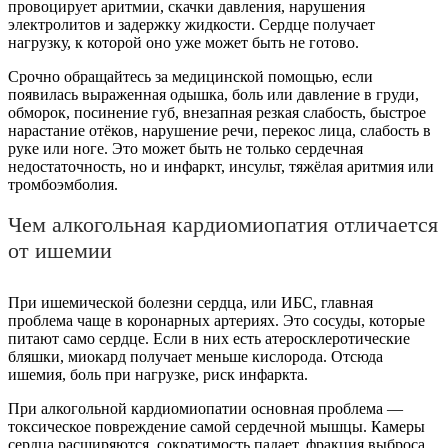
провоцирует аритмии, скачки давления, нарушения
электролитов и задержку жидкости. Сердце получает
нагрузку, к которой оно уже может быть не готово.
Срочно обращайтесь за медицинской помощью, если
появилась выраженная одышка, боль или давление в груди,
обморок, посинение губ, внезапная резкая слабость, быстрое
нарастание отёков, нарушение речи, перекос лица, слабость в
руке или ноге. Это может быть не только сердечная
недостаточность, но и инфаркт, инсульт, тяжёлая аритмия или
тромбоэмболия.
Чем алкогольная кардиомиопатия отличается
от ишемии
При ишемической болезни сердца, или ИБС, главная
проблема чаще в коронарных артериях. Это сосуды, которые
питают само сердце. Если в них есть атеросклеротические
бляшки, миокард получает меньше кислорода. Отсюда
ишемия, боль при нагрузке, риск инфаркта.
При алкогольной кардиомиопатии основная проблема —
токсическое повреждение самой сердечной мышцы. Камеры
сердца расширяются, сократимость падает, фракция выброса