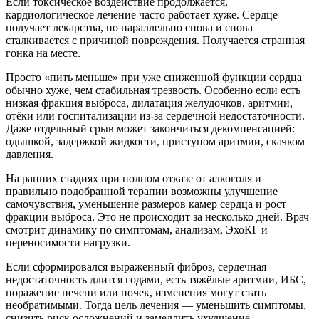
Если токсическое воздействие продолжается,
кардиологическое лечение часто работает хуже. Сердце
получает лекарства, но параллельно снова и снова
сталкивается с причиной повреждения. Получается странная
гонка на месте.
Просто «пить меньше» при уже сниженной функции сердца
обычно хуже, чем стабильная трезвость. Особенно если есть
низкая фракция выброса, дилатация желудочков, аритмии,
отёки или госпитализации из-за сердечной недостаточности.
Даже отдельный срыв может закончиться декомпенсацией:
одышкой, задержкой жидкости, приступом аритмии, скачком
давления.
На ранних стадиях при полном отказе от алкоголя и
правильно подобранной терапии возможны улучшение
самочувствия, уменьшение размеров камер сердца и рост
фракции выброса. Это не происходит за несколько дней. Врач
смотрит динамику по симптомам, анализам, ЭхоКГ и
переносимости нагрузки.
Если сформировался выраженный фиброз, сердечная
недостаточность длится годами, есть тяжёлые аритмии, ИБС,
поражение печени или почек, изменения могут стать
необратимыми. Тогда цель лечения — уменьшить симптомы,
снизить риск осложнений и замедлить ухудшение.