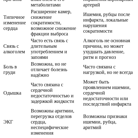
метаболитами
артерий
Расширение камер,
Ишемия, рубцы после
Типичное
снижение
инфаркта, локальные
изменение
сократимости,
нарушения
сердца
возможное снижение
сократимости
фракции выброса
Часто есть связь с
Алкоголь не основная
Связь с
длительным
причина, но может
алкоголем
употреблением и
ухудшать давление,
запоями
ритм и прогноз
Возможна, но не
Боль в
Часто связана с
отличает болезнь
груди
нагрузкой, но не всегда
надёжно
Может быть
Часто связана с
проявлением ишемии,
сердечной
Одышка
сердечной
недостаточностью и
недостаточности или
задержкой жидкости
последствий инфаркта
Возможны аритмии,
перегрузка отделов
Возможны признаки
ЭКГ
сердца,
ишемии, рубца,
неспецифические
аритмий
изменения