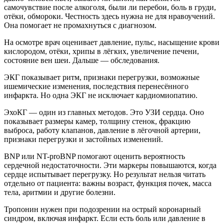
самочувствие после алкоголя, были ли перебои, боль в груди,
отёки, обмороки. Честность здесь нужна не для нравоучений.
Она помогает не промахнуться с диагнозом.
На осмотре врач оценивает давление, пульс, насыщение крови
кислородом, отёки, хрипы в лёгких, увеличение печени,
состояние вен шеи. Дальше — обследования.
ЭКГ показывает ритм, признаки перегрузки, возможные
ишемические изменения, последствия перенесённого
инфаркта. Но одна ЭКГ не исключает кардиомиопатию.
ЭхоКГ — один из главных методов. Это УЗИ сердца. Оно
показывает размеры камер, толщину стенок, фракцию
выброса, работу клапанов, давление в лёгочной артерии,
признаки перегрузки и застойных изменений.
BNP или NT-proBNP помогают оценить вероятность
сердечной недостаточности. Эти маркеры повышаются, когда
сердце испытывает перегрузку. Но результат нельзя читать
отдельно от пациента: важны возраст, функция почек, масса
тела, аритмии и другие болезни.
Тропонин нужен при подозрении на острый коронарный
синдром, включая инфаркт. Если есть боль или давление в