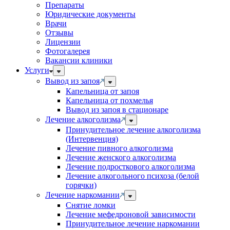
Препараты
Юридические документы
Врачи
Отзывы
Лицензии
Фотогалерея
Вакансии клиники
Услуги
Вывод из запоя
Капельница от запоя
Капельница от похмелья
Вывод из запоя в стационаре
Лечение алкоголизма
Принудительное лечение алкоголизма
(Интервенция)
Лечение пивного алкоголизма
Лечение женского алкоголизма
Лечение подросткового алкоголизма
Лечение алкогольного психоза (белой
горячки)
Лечение наркомании
Снятие ломки
Лечение мефедроновой зависимости
Принудительное лечение наркомании