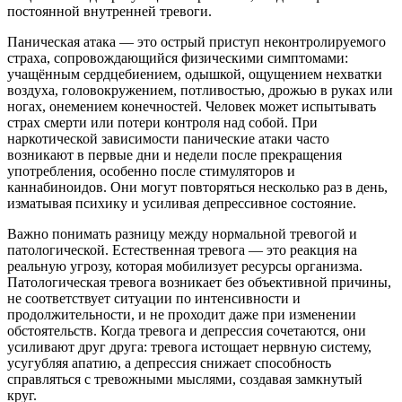
постоянной внутренней тревоги.
Паническая атака — это острый приступ неконтролируемого
страха, сопровождающийся физическими симптомами:
учащённым сердцебиением, одышкой, ощущением нехватки
воздуха, головокружением, потливостью, дрожью в руках или
ногах, онемением конечностей. Человек может испытывать
страх смерти или потери контроля над собой. При
наркотической зависимости панические атаки часто
возникают в первые дни и недели после прекращения
употребления, особенно после стимуляторов и
каннабиноидов. Они могут повторяться несколько раз в день,
изматывая психику и усиливая депрессивное состояние.
Важно понимать разницу между нормальной тревогой и
патологической. Естественная тревога — это реакция на
реальную угрозу, которая мобилизует ресурсы организма.
Патологическая тревога возникает без объективной причины,
не соответствует ситуации по интенсивности и
продолжительности, и не проходит даже при изменении
обстоятельств. Когда тревога и депрессия сочетаются, они
усиливают друг друга: тревога истощает нервную систему,
усугубляя апатию, а депрессия снижает способность
справляться с тревожными мыслями, создавая замкнутый
круг.