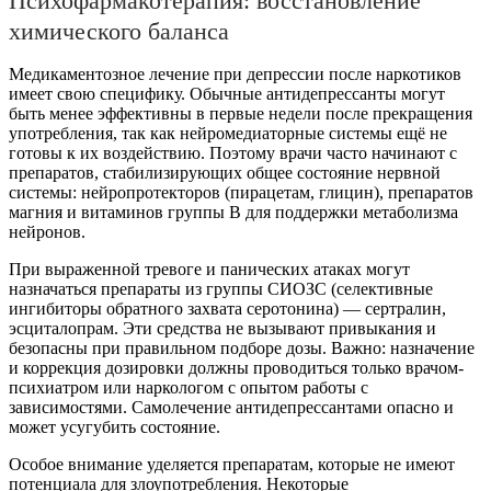
Психофармакотерапия: восстановление
химического баланса
Медикаментозное лечение при депрессии после наркотиков
имеет свою специфику. Обычные антидепрессанты могут
быть менее эффективны в первые недели после прекращения
употребления, так как нейромедиаторные системы ещё не
готовы к их воздействию. Поэтому врачи часто начинают с
препаратов, стабилизирующих общее состояние нервной
системы: нейропротекторов (пирацетам, глицин), препаратов
магния и витаминов группы B для поддержки метаболизма
нейронов.
При выраженной тревоге и панических атаках могут
назначаться препараты из группы СИОЗС (селективные
ингибиторы обратного захвата серотонина) — сертралин,
эсциталопрам. Эти средства не вызывают привыкания и
безопасны при правильном подборе дозы. Важно: назначение
и коррекция дозировки должны проводиться только врачом-
психиатром или наркологом с опытом работы с
зависимостями. Самолечение антидепрессантами опасно и
может усугубить состояние.
Особое внимание уделяется препаратам, которые не имеют
потенциала для злоупотребления. Некоторые