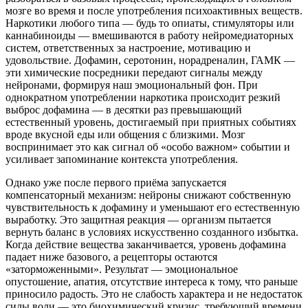
мозге во время и после употребления психоактивных веществ.
Наркотики любого типа — будь то опиаты, стимуляторы или
каннабиноиды — вмешиваются в работу нейромедиаторных
систем, ответственных за настроение, мотивацию и
удовольствие. Дофамин, серотонин, норадреналин, ГАМК —
эти химические посредники передают сигналы между
нейронами, формируя наш эмоциональный фон. При
однократном употреблении наркотика происходит резкий
выброс дофамина — в десятки раз превышающий
естественный уровень, достигаемый при приятных событиях
вроде вкусной еды или общения с близкими. Мозг
воспринимает это как сигнал об «особо важном» событии и
усиливает запоминание контекста употребления.
Однако уже после первого приёма запускается
компенсаторный механизм: нейроны снижают собственную
чувствительность к дофамину и уменьшают его естественную
выработку. Это защитная реакция — организм пытается
вернуть баланс в условиях искусственно созданного избытка.
Когда действие вещества заканчивается, уровень дофамина
падает ниже базового, а рецепторы остаются
«заторможенными». Результат — эмоциональное
опустошение, апатия, отсутствие интереса к тому, что раньше
приносило радость. Это не слабость характера и не недостаток
силы воли — это биохимический кризис, требующий времени