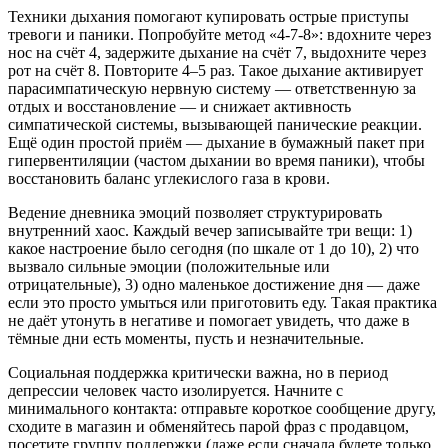
Техники дыхания помогают купировать острые приступы
тревоги и паники. Попробуйте метод «4-7-8»: вдохните через
нос на счёт 4, задержите дыхание на счёт 7, выдохните через
рот на счёт 8. Повторите 4–5 раз. Такое дыхание активирует
парасимпатическую нервную систему — ответственную за
отдых и восстановление — и снижает активность
симпатической системы, вызывающей панические реакции.
Ещё один простой приём — дыхание в бумажный пакет при
гипервентиляции (частом дыхании во время паники), чтобы
восстановить баланс углекислого газа в крови.
Ведение дневника эмоций позволяет структурировать
внутренний хаос. Каждый вечер записывайте три вещи: 1)
какое настроение было сегодня (по шкале от 1 до 10), 2) что
вызвало сильные эмоции (положительные или
отрицательные), 3) одно маленькое достижение дня — даже
если это просто умыться или приготовить еду. Такая практика
не даёт утонуть в негативе и помогает увидеть, что даже в
тёмные дни есть моменты, пусть и незначительные.
Социальная поддержка критически важна, но в период
депрессии человек часто изолируется. Начните с
минимального контакта: отправьте короткое сообщение другу,
сходите в магазин и обменяйтесь парой фраз с продавцом,
посетите группу поддержки (даже если сначала будете только