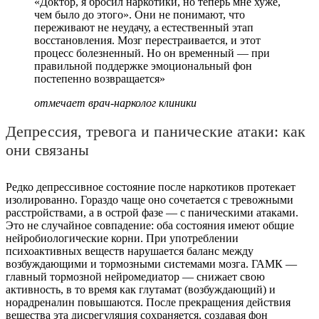
«Доктор, я бросил наркотики, но теперь мне хуже,
чем было до этого». Они не понимают, что
переживают не неудачу, а естественный этап
восстановления. Мозг перестраивается, и этот
процесс болезненный. Но он временный — при
правильной поддержке эмоциональный фон
постепенно возвращается»
отмечает врач-нарколог клиники
Депрессия, тревога и панические атаки: как
они связаны
Редко депрессивное состояние после наркотиков протекает
изолированно. Гораздо чаще оно сочетается с тревожными
расстройствами, а в острой фазе — с паническими атаками.
Это не случайное совпадение: оба состояния имеют общие
нейробиологические корни. При употреблении
психоактивных веществ нарушается баланс между
возбуждающими и тормозными системами мозга. ГАМК —
главный тормозной нейромедиатор — снижает свою
активность, в то время как глутамат (возбуждающий) и
норадреналин повышаются. После прекращения действия
вещества эта дисрегуляция сохраняется, создавая фон