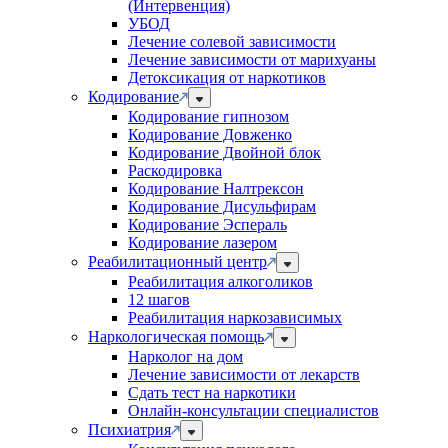
(Интервенция)
УБОД
Лечение солевой зависимости
Лечение зависимости от марихуаны
Детоксикация от наркотиков
Кодирование
Кодирование гипнозом
Кодирование Довженко
Кодирование Двойной блок
Раскодировка
Кодирование Налтрексон
Кодирование Дисульфирам
Кодирование Эспераль
Кодирование лазером
Реабилитационный центр
Реабилитация алкоголиков
12 шагов
Реабилитация наркозависимых
Наркологическая помощь
Нарколог на дом
Лечение зависимости от лекарств
Сдать тест на наркотики
Онлайн-консультации специалистов
Психиатрия