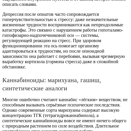
описать словами.
Депрессия после опиатов часто сопровождается
гиперчувствительностью к стрессу: даже незначительные
жизненные трудности воспринимаются как непреодолимые
катастрофы. Это связано с нарушением работы гипоталамо-
гипофизарно-надпочечниковой оси — системы,
регулирующей реакцию на стресс. При здоровом
функционировании эта ось помогает организму
адаптироваться к трудностям, но после опиоидной
зависимости она работает с перебоями, вызывая чрезмерную
выработку кортизола (гормона стресса) даже в спокойной
обстановке.
Каннабиноиды: марихуана, гашиш,
синтетические аналоги
Многие ошибочно считают каннабис «лёгким» веществом, не
способным вызывать серьёзные психические последствия.
Однако современные сорта марихуаны содержат высокую
концентрацию ТГК (тетрагидроканнабинола), а
синтетические каннабиноиды вовсе не имеют ничего общего
с природным растением по силе воздействия. Длительное