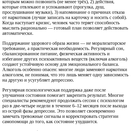
которым можно позвонить (не менее трёх), 2) действия,
которые отвлекают и успокаивают (прогулка, душ,
прослушивание музыки), 3) напоминание о причинах отказа
от наркотиков (лучше записать на карточку и носить с собой).
Когда наступает кризис, человек часто теряет способность
мыслить рационально — готовый план позволяет действовать
автоматически.
Поддержание здорового образа жизни — не морализаторское
требование, а практическая необходимость. Регулярный сон,
сбалансированное питание, физическая активность и
избегание других психоактивных веществ (включая алкоголь)
создают устойчивую основу для эмоционального баланса.
Алкоголь особенно опасен: многие люди заменяют наркотики
алкоголем, не понимая, что это лишь меняет одну зависимость
на другую и усугубляет депрессию.
Регулярная психологическая поддержка даже после
улучшения состояния помогает закрепить результат. Многие
специалисты рекомендуют продолжать сессии с психологом
раз в две-четыре недели в течение 6–12 месяцев после выхода
из острой фазы депрессии. Это позволяет своевременно
замечать тревожные сигналы и корректировать стратегии
самопомощи до того, как состояние ухудшится.