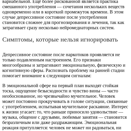
вариабельной. Ещё более рискованной является практика
смешанного употребления — сочетания нескольких веществ
одновременно или в короткий промежуток времени. В этом
случае депрессивное состояние после употребления
становится сложнее для прогнозирования и лечения, так как
затрагивает сразу несколько нейромедиаторных систем.
Симптомы, которые нельзя игнорировать
Депрессивное состояние после наркотиков проявляется не
только подавленным настроением. Его признаки
многообразны и затрагивают эмоциональную, физическую и
когнитивную сферы. Распознать проблему на ранней стадии
помогает внимание к следующим сигналам:
В эмоциональной сфере на первый план выходят стойкая
тоска, ощущение безысходности и чувство вины — часто
необоснованное, но чрезвычайно мучительное. Человек
может постоянно прокручивать в голове ситуации, связанные
с употреблением, испытывая мучительное раскаяние. Интерес
к жизни угасает: то, что раньше приносило удовольствие —
музыка, общение с друзьями, любимые занятия — становится
безразличным или даже раздражающим. Эмоциональная
реакция притупляется: человек не может ни радоваться, ни