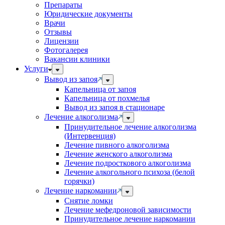
Препараты
Юридические документы
Врачи
Отзывы
Лицензии
Фотогалерея
Вакансии клиники
Услуги
Вывод из запоя
Капельница от запоя
Капельница от похмелья
Вывод из запоя в стационаре
Лечение алкоголизма
Принудительное лечение алкоголизма
(Интервенция)
Лечение пивного алкоголизма
Лечение женского алкоголизма
Лечение подросткового алкоголизма
Лечение алкогольного психоза (белой
горячки)
Лечение наркомании
Снятие ломки
Лечение мефедроновой зависимости
Принудительное лечение наркомании