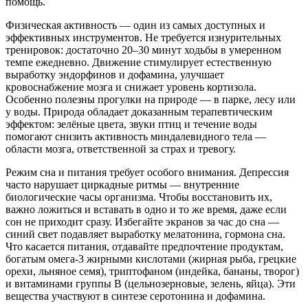
помощь.
Физическая активность — один из самых доступных и
эффективных инструментов. Не требуется изнурительных
тренировок: достаточно 20–30 минут ходьбы в умеренном
темпе ежедневно. Движение стимулирует естественную
выработку эндорфинов и дофамина, улучшает
кровоснабжение мозга и снижает уровень кортизола.
Особенно полезны прогулки на природе — в парке, лесу или
у воды. Природа обладает доказанным терапевтическим
эффектом: зелёные цвета, звуки птиц и течение воды
помогают снизить активность миндалевидного тела —
области мозга, ответственной за страх и тревогу.
Режим сна и питания требует особого внимания. Депрессия
часто нарушает циркадные ритмы — внутренние
биологические часы организма. Чтобы восстановить их,
важно ложиться и вставать в одно и то же время, даже если
сон не приходит сразу. Избегайте экранов за час до сна —
синий свет подавляет выработку мелатонина, гормона сна.
Что касается питания, отдавайте предпочтение продуктам,
богатым омега-3 жирными кислотами (жирная рыба, грецкие
орехи, льняное семя), триптофаном (индейка, бананы, творог)
и витаминами группы B (цельнозерновые, зелень, яйца). Эти
вещества участвуют в синтезе серотонина и дофамина.