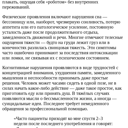
плакать, ощущая себя «роботом» без внутренних
переживаний.
Физические проявления включают нарушения сна —
бессонницу или, наоборот, чрезмерную сонливость, потерю
аппетита или его патологическое усиление, постоянную
усталость даже после продолжительного отдыха,
замедленность движений и речи. Многие отмечают телесные
ощущения тяжести — будто на груди лежит груз или в
конечностях разлилась свинцовая тяжесть. Эти симптомы
часто ошибочно принимают за последствия интоксикации
или ломки, не связывая их с психическим состоянием.
Когнитивные нарушения проявляются в виде трудностей с
концентрацией внимания, ухудшения памяти, замедленного
мышления и неспособности принимать даже простые
решения. Человек может часами сидеть в одной позе, не в
силах начать какое-либо действие — даже такое простое, как
приготовить еду или принять душ. В тяжёлых случаях
появляются мысли о бессмысленности жизни, а иногда —
суицидальные идеи. Последнее требует немедленного
обращения за профессиональной помощью.
«Часто пациенты приходят ко мне спустя 2–3
недели после последнего употребления и говорят: