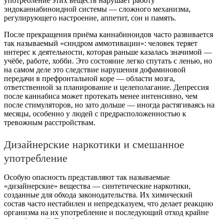
употребление этих веществ нарушает работу
эндоканнабиноидной системы — сложного механизма,
регулирующего настроение, аппетит, сон и память.
После прекращения приёма каннабиноидов часто развивается
так называемый «синдром аммотивации»: человек теряет
интерес к деятельности, которая раньше казалась значимой —
учёбе, работе, хобби. Это состояние легко спутать с ленью, но
на самом деле это следствие нарушения дофаминовой
передачи в префронтальной коре — области мозга,
ответственной за планирование и целеполагание. Депрессия
после каннабиса может протекать менее интенсивно, чем
после стимуляторов, но зато дольше — иногда растягиваясь на
месяцы, особенно у людей с предрасположенностью к
тревожным расстройствам.
Дизайнерские наркотики и смешанное
употребление
Особую опасность представляют так называемые
«дизайнерские» вещества — синтетические наркотики,
созданные для обхода законодательства. Их химический
состав часто нестабилен и непредсказуем, что делает реакцию
организма на их употребление и последующий отход крайне