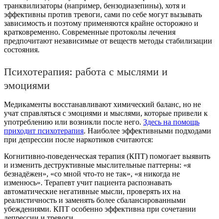
транквилизаторы (например, бензодиазепины), хотя и
эффективны против тревоги, сами по себе могут вызывать
зависимость и поэтому применяются крайне осторожно и
кратковременно. Современные протоколы лечения
предпочитают независимые от веществ методы стабилизации
состояния.
Психотерапия: работа с мыслями и
эмоциями
Медикаменты восстанавливают химический баланс, но не
учат справляться с эмоциями и мыслями, которые привели к
употреблению или возникли после него.
Здесь на помощь
приходит психотерапия
. Наиболее эффективными подходами
при депрессии после наркотиков считаются:
Когнитивно-поведенческая терапия (КПТ) помогает выявить
и изменить деструктивные мыслительные паттерны: «я
безнадёжен», «со мной что-то не так», «я никогда не
изменюсь». Терапевт учит пациента распознавать
автоматические негативные мысли, проверять их на
реалистичность и заменять более сбалансированными
убеждениями. КПТ особенно эффективна при сочетании
депрессии и тревоги.