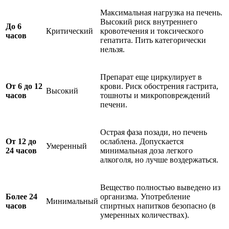
Максимальная нагрузка на печень.
Высокий риск внутреннего
До 6
Критический
кровотечения и токсического
часов
гепатита. Пить категорически
нельзя.
Препарат еще циркулирует в
От 6 до 12
крови. Риск обострения гастрита,
Высокий
часов
тошноты и микроповреждений
печени.
Острая фаза позади, но печень
От 12 до
ослаблена. Допускается
Умеренный
24 часов
минимальная доза легкого
алкоголя, но лучше воздержаться.
Вещество полностью выведено из
Более 24
организма. Употребление
Минимальный
часов
спиртных напитков безопасно (в
умеренных количествах).