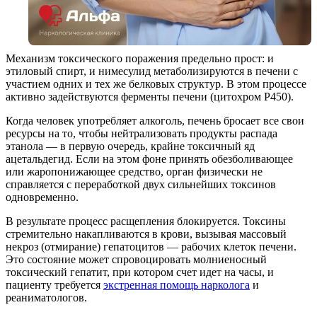
Механизм токсического поражения предельно прост: и
этиловый спирт, и нимесулид метаболизируются в печени с
участием одних и тех же белковых структур. В этом процессе
активно задействуются ферменты печени (цитохром P450).
Когда человек употребляет алкоголь, печень бросает все свои
ресурсы на то, чтобы нейтрализовать продукты распада
этанола — в первую очередь, крайне токсичный яд
ацетальдегид. Если на этом фоне принять обезболивающее
или жаропонижающее средство, орган физически не
справляется с переработкой двух сильнейших токсинов
одновременно.
В результате процесс расщепления блокируется. Токсины
стремительно накапливаются в крови, вызывая массовый
некроз (отмирание) гепатоцитов — рабочих клеток печени.
Это состояние может спровоцировать молниеносный
токсический гепатит, при котором счет идет на часы, и
пациенту требуется
экстренная помощь нарколога
и
реаниматологов.