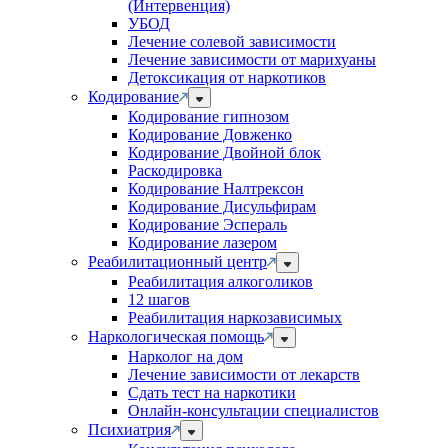
(Интервенция)
УБОД
Лечение солевой зависимости
Лечение зависимости от марихуаны
Детоксикация от наркотиков
Кодирование
Кодирование гипнозом
Кодирование Довженко
Кодирование Двойной блок
Раскодировка
Кодирование Налтрексон
Кодирование Дисульфирам
Кодирование Эспераль
Кодирование лазером
Реабилитационный центр
Реабилитация алкоголиков
12 шагов
Реабилитация наркозависимых
Наркологическая помощь
Нарколог на дом
Лечение зависимости от лекарств
Сдать тест на наркотики
Онлайн-консультации специалистов
Психиатрия