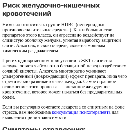
Риск желудочно-кишечных
кровотечений
Нимесил относится к группе НПВС (нестероидные
противовоспалительные средства). Как и большинство
препаратов этого класса, он агрессивно воздействует на
слизистую оболочку желудка, угнетая выработку защитной
слизи. Алкоголь, в свою очередь, является мощным
химическим раздражителем.
При их одновременном присутствии в ЖКТ слизистая
желудка остается абсолютно беззащитной перед воздействием
соляной кислоты. Алкоголь многократно усиливает
ульцерогенный (повреждающий) эффект препарата, из-за чего
стремительно развивается язва желудка. Самое страшное
осложнение этого процесса — внезапное желудочное
кровотечение, которое может начаться без предварительных
болей.
Если вы регулярно сочетаете лекарства со спиртным на фоне
стресса, вам необходима
консультация психотерапевта
для
выявления причин зависимости
Симптомы отравления: