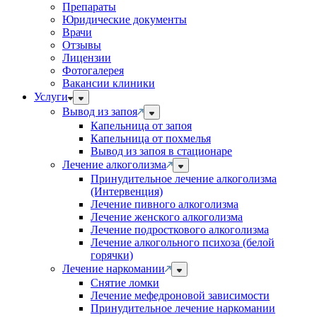
Препараты
Юридические документы
Врачи
Отзывы
Лицензии
Фотогалерея
Вакансии клиники
Услуги
Вывод из запоя
Капельница от запоя
Капельница от похмелья
Вывод из запоя в стационаре
Лечение алкоголизма
Принудительное лечение алкоголизма
(Интервенция)
Лечение пивного алкоголизма
Лечение женского алкоголизма
Лечение подросткового алкоголизма
Лечение алкогольного психоза (белой
горячки)
Лечение наркомании
Снятие ломки
Лечение мефедроновой зависимости
Принудительное лечение наркомании